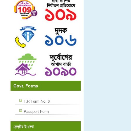
Govt. Forms
T.R Form No. 6
Passport Form
কেন্দ্রীয় ই-সেবা