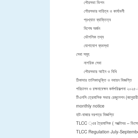
পৌরসভা ভিশন
পৌরসভার দায়িত্ব ও কার্যাবলী
প্রখ্যাত ব্যাক্তিত্ব
বিশেষ অর্জন
ভৌগলিক তথ্য
যোগাযোগ ব্যবস্থা
সেবা সমূহ
নাগরিক সেবা
পৌরসভার আইন ও বিধি
ঠিকাদার তালিকাভূক্তি ও নবায়ন বিজ্ঞপ্তি
পরিচালন ও রক্ষনাবেক্ষন কর্মপরিকল্পনা ২০২৫
টিএলসি ত্রেমাসিক সভার রেজুলেশন (জানুয়ারী-
monthly notice
হাট-বাজার দরপত্র বিজ্ঞপ্তি
TLCC ্এর ত্রৈমাসিক ( অক্টোবর – ডিসেম্
TLCC Regulation July-Septemb