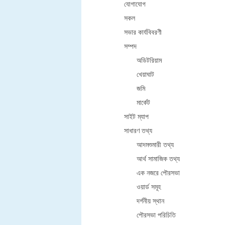
যোগাযোগ
সকল
সভার কার্যবিবরণী
সম্পদ
অডিটরিয়াম
খেয়াঘাট
জমি
মার্কেট
সাইট ম্যাপ
সাধারণ তথ্য
আদমশুমারী তথ্য
আর্থ সামাজিক তথ্য
এক নজরে পৌরসভা
ওয়ার্ড সমূহ
দর্শনীয় স্থান
পৌরসভা পরিচিতি