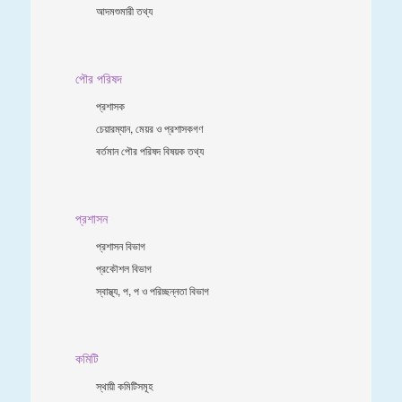
আদমশুমারী তথ্য
পৌর পরিষদ
প্রশাসক
চেয়ারম্যান, মেয়র ও প্রশাসকগণ
বর্তমান পৌর পরিষদ বিষয়ক তথ্য
প্রশাসন
প্রশাসন বিভাগ
প্রকৌশল বিভাগ
স্বাস্থ্য, প, প ও পরিচ্ছন্নতা ‍বিভাগ
কমিটি
স্থায়ী কমিটিসমূহ