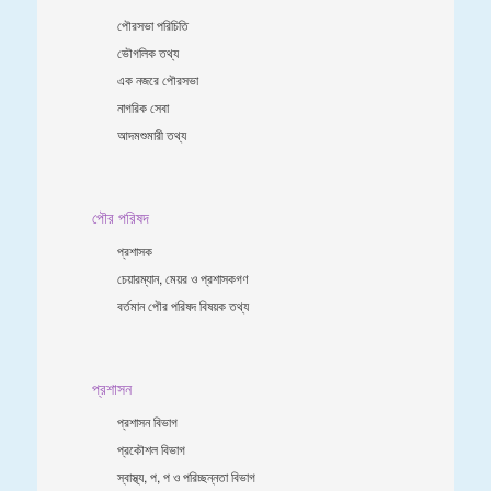
পৌরসভা পরিচিতি
ভৌগলিক তথ্য
এক নজরে পৌরসভা
নাগরিক সেবা
আদমশুমারী তথ্য
পৌর পরিষদ
প্রশাসক
চেয়ারম্যান, মেয়র ও প্রশাসকগণ
বর্তমান পৌর পরিষদ বিষয়ক তথ্য
প্রশাসন
প্রশাসন বিভাগ
প্রকৌশল বিভাগ
স্বাস্থ্য, প, প ও পরিচ্ছন্নতা ‍বিভাগ