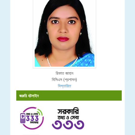
রিফাত জাহান
বিসিএস (প্রশাসন)
বিস্তারিত
জরুরি হটলাইন