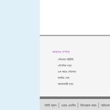
আমাদের সর্ম্পকে
পৌরসভা পরিচিতি
ভৌগলিক তথ্য
এক নজরে পৌরসভা
নাগরিক সেবা
আদমশুমারী তথ্য
সাইট ম্যাপ
ওয়েব এডমিন
ফিডব্যাক ফরম
অভিযোগ