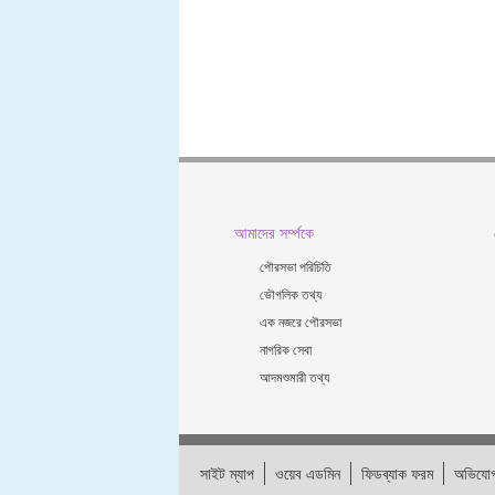
আমাদের সর্ম্পকে
পৌরসভা পরিচিতি
ভৌগলিক তথ্য
এক নজরে পৌরসভা
নাগরিক সেবা
আদমশুমারী তথ্য
সাইট ম্যাপ
ওয়েব এডমিন
ফিডব্যাক ফরম
অভিযোগ