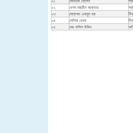
০১
মোবারক হোসেন
স্য
০২
বেগম নাছরীন আক্তার
স্ব
০৩
মোহাম্মদ এনামুল হক
টি
০৪
সেলিনা বেগম
টিক
০৫
মোঃ কফিল উদ্দিন
অফ