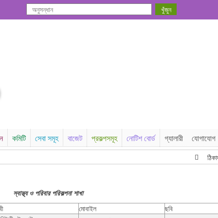
সন
কমিটি
সেবা সমূহ
বাজেট
প্রকল্পসমূহ
নোটিশ বোর্ড
গ্যালারী
যোগাযোগ
ঠিকাদার ত
স্বাস্থ্য ও পরিবার পরিকল্পনা শাখা
বী
মোবাইল
ছবি