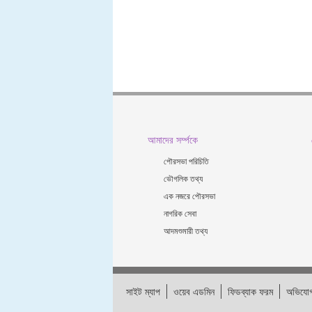
আমাদের সর্ম্পকে
পৌরসভা পরিচিতি
ভৌগলিক তথ্য
এক নজরে পৌরসভা
নাগরিক সেবা
আদমশুমারী তথ্য
সাইট ম্যাপ
ওয়েব এডমিন
ফিডব্যাক ফরম
অভিযোগ