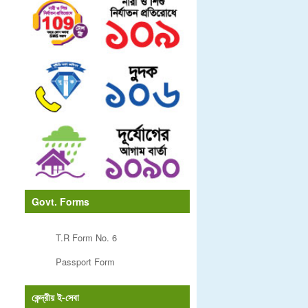
Govt. Forms
T.R Form No. 6
Passport Form
কেন্দ্রীয় ই-সেবা