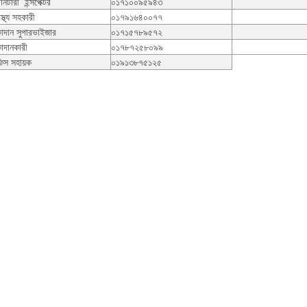
ানিটারী ইন্সপেক্টর
০১৭১০০৯৫৯৪৩
াস্থ্য সহকারী
০১৭৯১৬৪০০৭৭
কাদান সুপারভাইজার
০১৭১৫৭৮৯৫৭২
াদানকারী
০১৭৮৭২৫৮০৯৯
িস সহায়ক
০১৯১৩৮৭৫১২৫